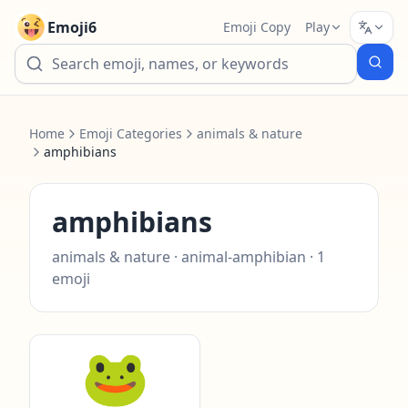
Emoji6
Emoji Copy
Play
Home
Emoji Categories
animals & nature
amphibians
amphibians
animals & nature
·
animal-amphibian
·
1
emoji
🐸