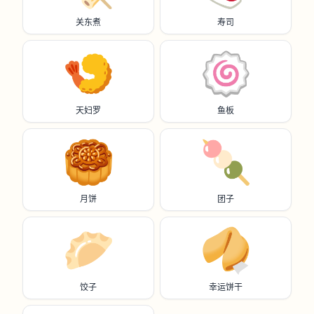
关东煮
寿司
🍤
🍥
天妇罗
鱼板
🥮
🍡
月饼
团子
🥟
🥠
饺子
幸运饼干