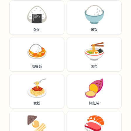
🍙
🍚
饭团
米饭
🍛
🍜
咖喱饭
面条
🍝
🍠
意粉
烤红薯
🍢
🍣