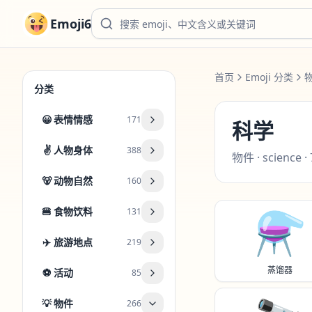
Emoji6
首页
Emoji 分类
分类
😀
表情情感
171
科学
✌️
人物身体
388
物件
·
science
·
🐻
动物自然
160
🍔
食物饮料
131
⚗️
✈️
旅游地点
219
蒸馏器
⚽
活动
85
💡
物件
266