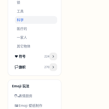
锁
工具
科学
医疗的
一家人
其它物体
❤️
符号
224
🏳️
旗帜
270
Emoji 玩法
🧑‍🍳
表情厨房
🖼️
Emoji 壁纸制作