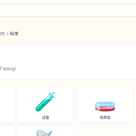
物件
科学
7
emoji
🧪
🧫
试管
培养皿