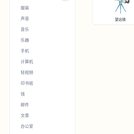
🔭
服装
声音
望远镜
音乐
乐器
手机
计算机
轻视频
印书纸
钱
邮件
文章
办公室