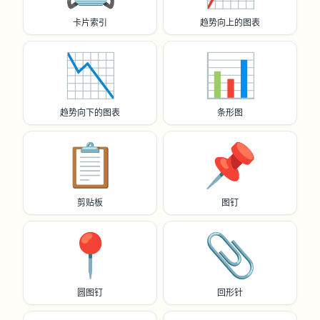
卡片索引
趋势向上的图表
📉
📊
趋势向下的图表
条形图
📋️
📌
剪贴板
图钉
📍
📎
圆图钉
回形针