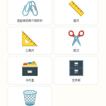
🖇️
📏
连起来的两个回形针
直尺
📐
✂️
三角尺
剪刀
🗃️
🗄️
卡片盒
文件柜
🗑️