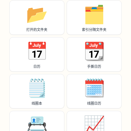
📂
🗂️
打开的文件夹
索引分隔文件夹
📅
📆
日历
手撕日历
🗒️
🗓️
线圈本
线圈日历
📇
📈