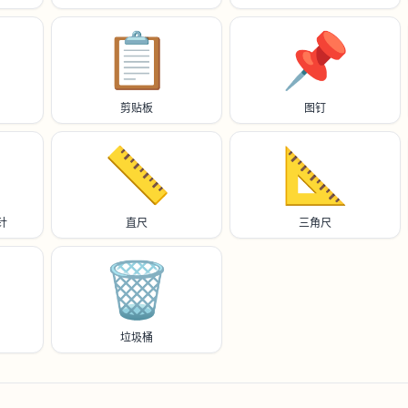
📋️
📌
剪贴板
图钉
📏
📐
针
直尺
三角尺
🗑️
垃圾桶