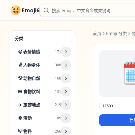
Emoji6
首页
Emoji 分类
分类
😀
表情情感
171

✌️
人物身体
388
🐻
动物自然
160
🍔
食物饮料
131
✈️
旅游地点
219
1F5D3
⚽
活动
85
💡
物件
266