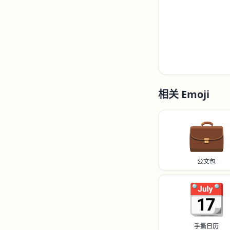
相关 Emoji
💼
公文包
📆
手撕日历