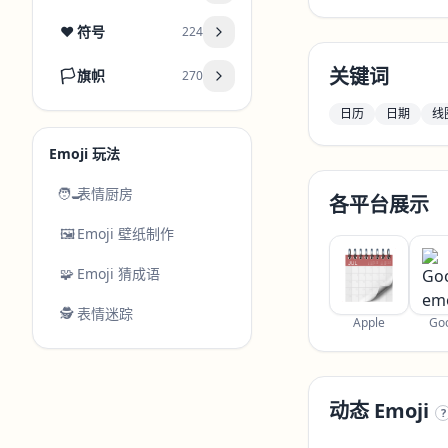
❤️
符号
224
关键词
🏳️
旗帜
270
日历
日期
线
Emoji 玩法
🧑‍🍳
表情厨房
各平台展示
🖼️
Emoji 壁纸制作
🧩
Emoji 猜成语
🕵️
表情迷踪
Apple
Go
动态 Emoji
?