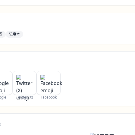
圈
记事本
ogle
Twitter (X)
Facebook