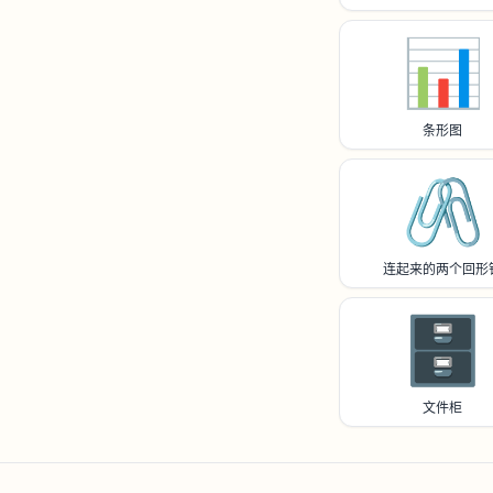
📊
条形图
🖇️
连起来的两个回形
🗄️
文件柜