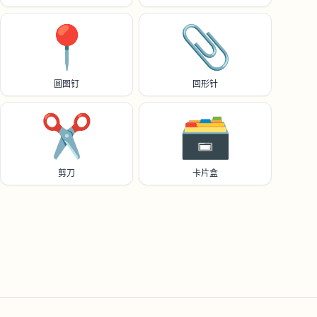
📍
📎
圆图钉
回形针
✂️
🗃️
剪刀
卡片盒