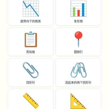
📉
📊
趋势向下的图表
条形图
📋️
📍
剪贴板
圆图钉
📎
🖇️
回形针
连起来的两个回形针
📏
📐