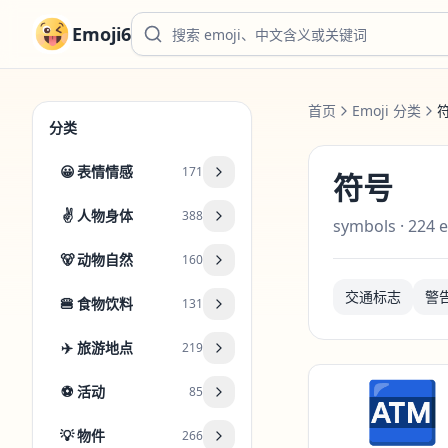
Emoji6
首页
Emoji 分类
分类
😀
表情情感
171
符号
✌️
人物身体
388
symbols
·
224
e
🐻
动物自然
160
交通标志
警
🍔
食物饮料
131
✈️
旅游地点
219
🏧
⚽
活动
85
💡
物件
266