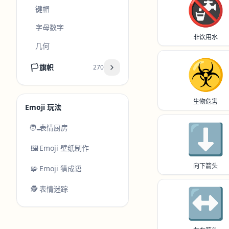
🚱
键帽
字母数字
非饮用水
几何
☣️
🏳️
旗帜
270
生物危害
Emoji 玩法
⬇️
🧑‍🍳
表情厨房
🖼️
Emoji 壁纸制作
向下箭头
🧩
Emoji 猜成语
🕵️
表情迷踪
↔️