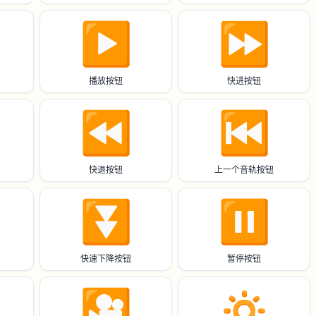
▶️
⏩️
播放按钮
快进按钮
⏪️
⏮️
快退按钮
上一个音轨按钮
⏬️
⏸️
快速下降按钮
暂停按钮
🎦
🔅