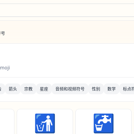
符号
moji
告
箭头
宗教
星座
音频和视频符号
性别
数学
标点
🚮
🚰