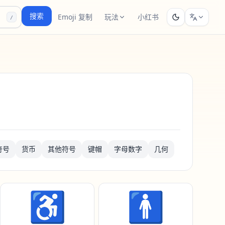
搜索
Emoji 复制
玩法
小红书
/
符号
货币
其他符号
键帽
字母数字
几何
♿️
🚹️