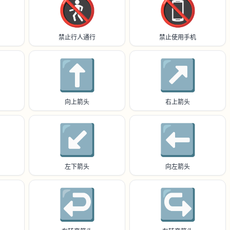
🚷
📵
禁止行人通行
禁止使用手机
⬆️
↗️
向上箭头
右上箭头
↙️
⬅️
左下箭头
向左箭头
↩️
↪️