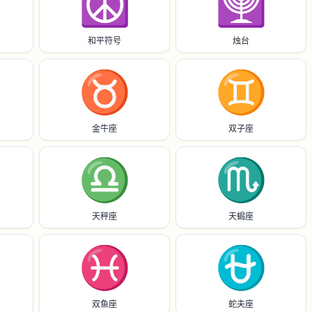
☮️
🕎
和平符号
烛台
♉️
♊️
金牛座
双子座
♎️
♏️
天秤座
天蝎座
♓️
⛎️
双鱼座
蛇夫座