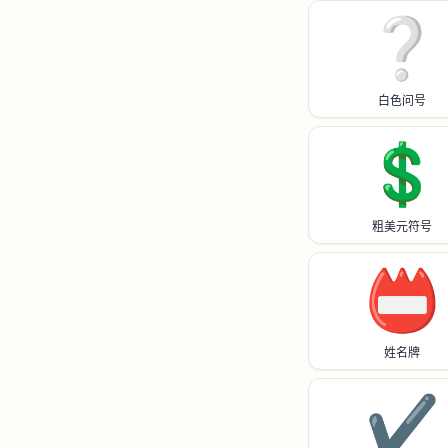
❔️
白色问号
💲
粗美元符号
📛
姓名牌
✔️