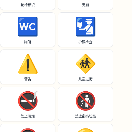
轮椅标识
男厕
🚾
🛂
厕所
护照检查
⚠️
🚸
警告
儿童过街
🚭️
🚯
禁止吸烟
禁止乱扔垃圾