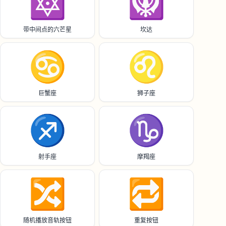
🔯
🪯
带中间点的六芒星
坎达
♋️
♌️
巨蟹座
狮子座
♐️
♑️
射手座
摩羯座
🔀
🔁
随机播放音轨按钮
重复按钮