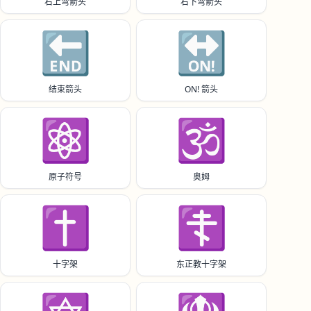
右上弯箭头
右下弯箭头
🔚
🔛
结束箭头
ON! 箭头
⚛️
🕉️
原子符号
奥姆
✝️
☦️
十字架
东正教十字架