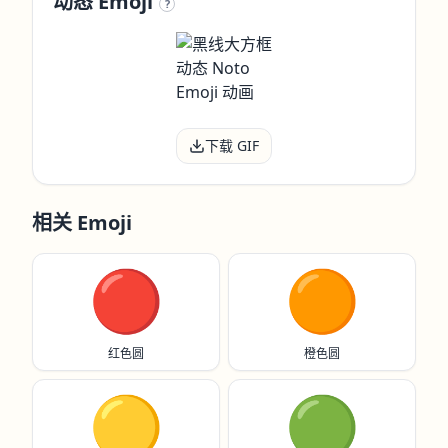
动态 Emoji
?
下载 GIF
相关 Emoji
🔴
🟠
红色圆
橙色圆
🟡
🟢