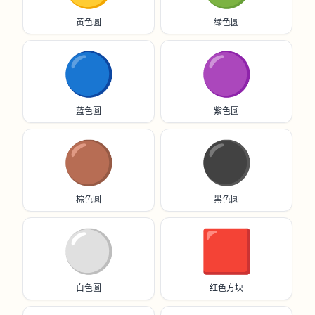
黄色圆
绿色圆
🔵
🟣
蓝色圆
紫色圆
🟤
⚫️
棕色圆
黑色圆
⚪️
🟥
白色圆
红色方块