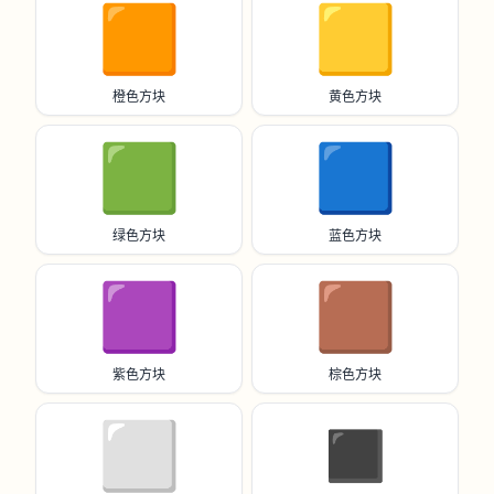
🟧
🟨
橙色方块
黄色方块
🟩
🟦
绿色方块
蓝色方块
🟪
🟫
紫色方块
棕色方块
⬜️
◼️