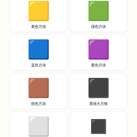
🟨
🟩
黄色方块
绿色方块
🟦
🟪
蓝色方块
紫色方块
🟫
⬛️
棕色方块
黑线大方框
⬜️
◼️