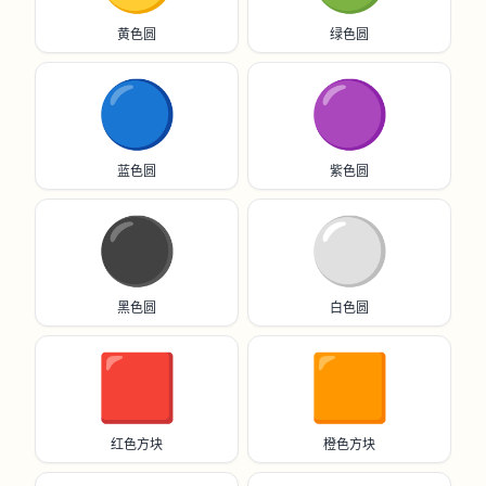
黄色圆
绿色圆
🔵
🟣
蓝色圆
紫色圆
⚫️
⚪️
黑色圆
白色圆
🟥
🟧
红色方块
橙色方块