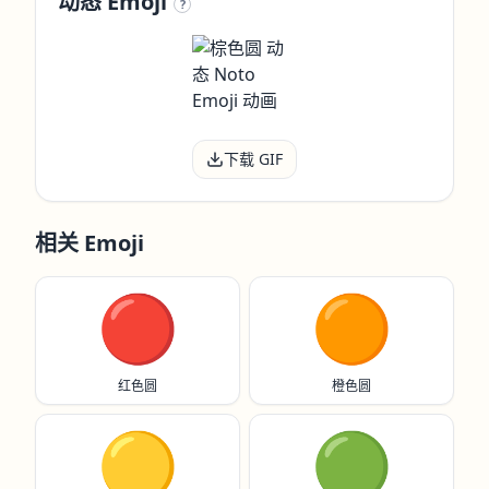
动态 Emoji
?
下载 GIF
相关 Emoji
🔴
🟠
红色圆
橙色圆
🟡
🟢