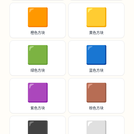
🟧
🟨
橙色方块
黄色方块
🟩
🟦
绿色方块
蓝色方块
🟪
🟫
紫色方块
棕色方块
⬛️
⬜️