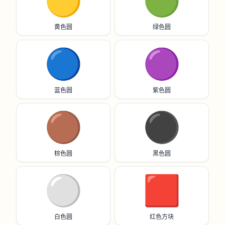
🟡
🟢
黄色圆
绿色圆
🔵
🟣
蓝色圆
紫色圆
🟤
⚫️
棕色圆
黑色圆
⚪️
🟥
白色圆
红色方块