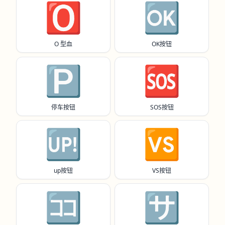
🅾️
🆗
O 型血
OK按钮
🅿️
🆘
停车按钮
SOS按钮
🆙
🆚
up按钮
VS按钮
🈁
🈂️