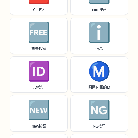
CL按钮
cool按钮
🆓
ℹ️
免费按钮
信息
🆔
Ⓜ️
ID按钮
圆圈包围的M
🆕
🆖
new按钮
NG按钮