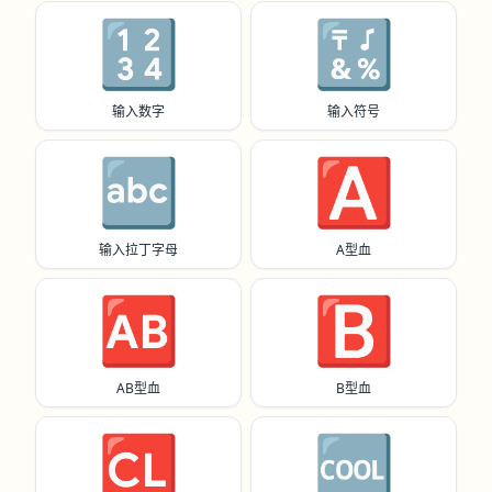
🔢
🔣
输入数字
输入符号
🔤
🅰️
输入拉丁字母
A型血
🆎
🅱️
AB型血
B型血
🆑
🆒