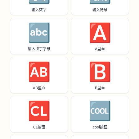
输入数字
输入符号
🔤
🅰️
输入拉丁字母
A型血
🆎
🅱️
AB型血
B型血
🆑
🆒
CL按钮
cool按钮