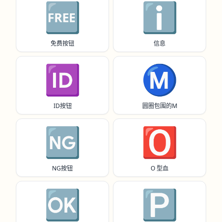
🆓
ℹ️
免费按钮
信息
🆔
Ⓜ️
ID按钮
圆圈包围的M
🆖
🅾️
NG按钮
O 型血
🆗
🅿️