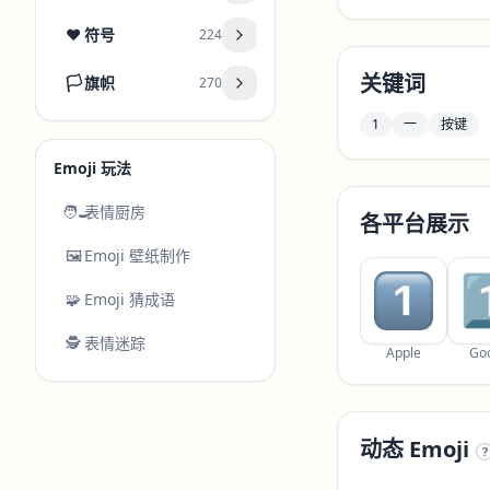
❤️
符号
224
关键词
🏳️
旗帜
270
1
一
按键
Emoji 玩法
🧑‍🍳
表情厨房
各平台展示
🖼️
Emoji 壁纸制作
🧩
Emoji 猜成语
🕵️
表情迷踪
Apple
Go
动态 Emoji
?