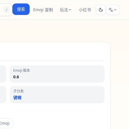
搜索
Emoji 复制
玩法
小红书
/
Emoji 版本
0.6
子分类
键帽
moji