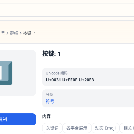
符号
键帽
按键: 1
按键: 1
️⃣
Unicode 编码
U+0031 U+FE0F U+20E3
分类
符号
内容
复制
关键词
各平台展示
动态 Emoji
相关 E