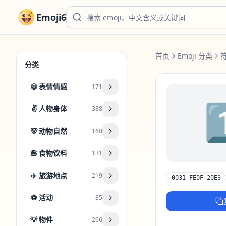
Emoji6
首页
Emoji 分类
分类
😀
表情情感
171
1
✌️
人物身体
388
🐻
动物自然
160
🍔
食物饮料
131
✈️
旅游地点
219
0031-FE0F-20E3
⚽
活动
85
💡
物件
266