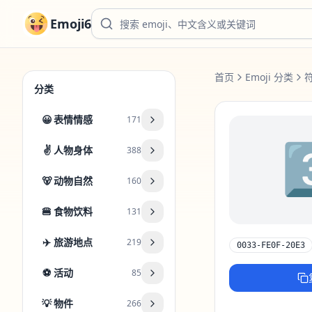
Emoji6
首页
Emoji 分类
分类
😀
表情情感
171
3
✌️
人物身体
388
🐻
动物自然
160
🍔
食物饮料
131
✈️
旅游地点
219
0033-FE0F-20E3
⚽
活动
85
💡
物件
266