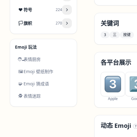
❤️
符号
224
关键词
🏳️
旗帜
270
3
三
按键
Emoji 玩法
🧑‍🍳
表情厨房
各平台展示
🖼️
Emoji 壁纸制作
🧩
Emoji 猜成语
🕵️
表情迷踪
Apple
Go
动态 Emoji
?