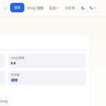
搜索
Emoji 复制
玩法
小红书
/
Emoji 版本
0.6
子分类
键帽
moji