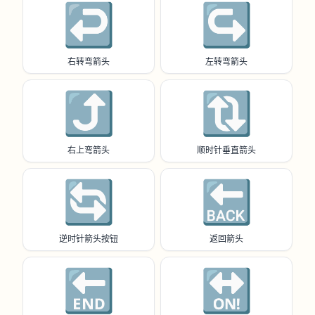
↩️
↪️
右转弯箭头
左转弯箭头
⤴️
🔃
右上弯箭头
顺时针垂直箭头
🔄
🔙
逆时针箭头按钮
返回箭头
🔚
🔛