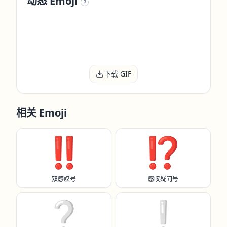
动态 Emoji
?
下载 GIF
相关 Emoji
‼️
⁉️
双感叹号
感叹疑问号
❔️
❕️