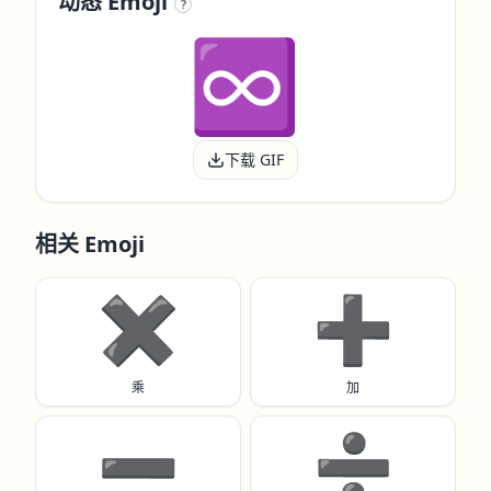
动态 Emoji
?
下载 GIF
相关 Emoji
✖️
➕️
乘
加
➖️
➗️