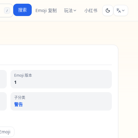
搜索
Emoji 复制
玩法
小红书
/
Emoji 版本
1
子分类
警告
moji