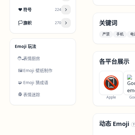
❤️
符号
224
关键词
🏳️
旗帜
270
严禁
手机
电
Emoji 玩法
🧑‍🍳
表情厨房
各平台展示
🖼️
Emoji 壁纸制作
🧩
Emoji 猜成语
🕵️
表情迷踪
Apple
Go
动态 Emoji
?