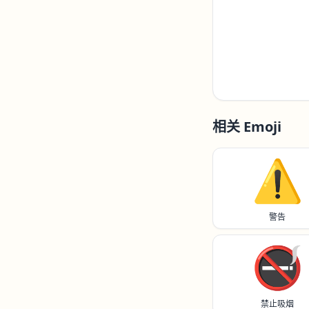
相关 Emoji
⚠️
警告
🚭️
禁止吸烟