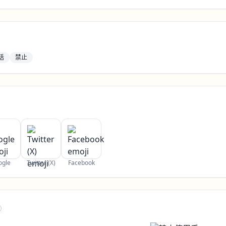
话
禁止
ogle
Twitter (X)
Facebook