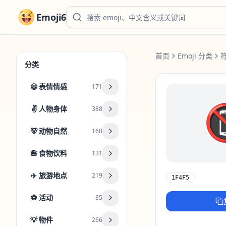
Emoji6
首页
Emoji 分类
分类
😀
表情情感
171
✌️
人物身体
388
🐻
动物自然
160
🍔
食物饮料
131
✈️
旅游地点
219
1F4F5
⚽
活动
85
💡
物件
266