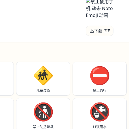
下载 GIF
🚸
⛔️
儿童过街
禁止通行
🚯
🚱
禁止乱扔垃圾
非饮用水