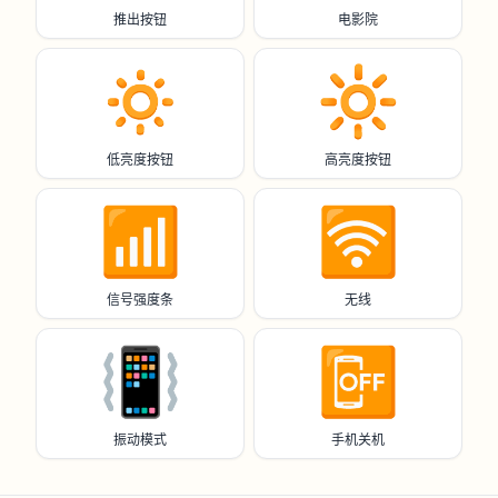
推出按钮
电影院
🔅
🔆
低亮度按钮
高亮度按钮
📶
🛜
信号强度条
无线
📳
📴
振动模式
手机关机