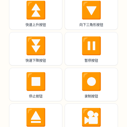
⏫️
🔽
快速上升按钮
向下三角形按钮
⏬️
⏸️
快速下降按钮
暂停按钮
⏹️
⏺️
停止按钮
录制按钮
⏏️
🎦