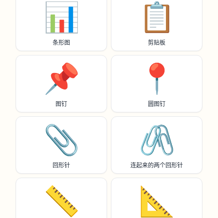
📊
📋️
条形图
剪贴板
📌
📍
图钉
圆图钉
📎
🖇️
回形针
连起来的两个回形针
📏
📐