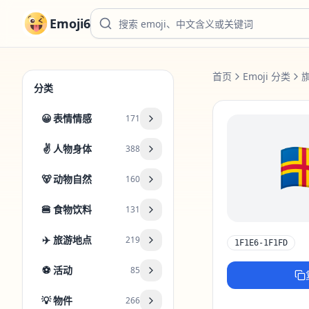
Emoji6
首页
Emoji 分类
分类
😀
表情情感
171

✌️
人物身体
388
🐻
动物自然
160
🍔
食物饮料
131
✈️
旅游地点
219
1F1E6-1F1FD
⚽
活动
85
💡
物件
266