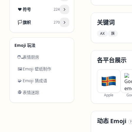
❤️
符号
224
关键词
🏳️
旗帜
270
AX
旗
Emoji 玩法
🧑‍🍳
表情厨房
各平台展示
🖼️
Emoji 壁纸制作
🧩
Emoji 猜成语
🕵️
表情迷踪
Apple
Go
动态 Emoji
?