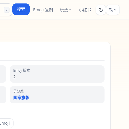
搜索
Emoji 复制
玩法
小红书
/
Emoji 版本
2
子分类
国家旗帜
moji