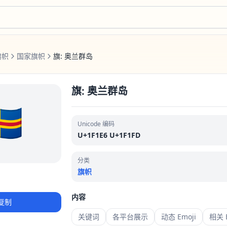
旗帜
国家旗帜
旗: 奥兰群岛
旗: 奥兰群岛
🇽
Unicode 编码
U+1F1E6 U+1F1FD
分类
旗帜
内容
复制
关键词
各平台展示
动态 Emoji
相关 E