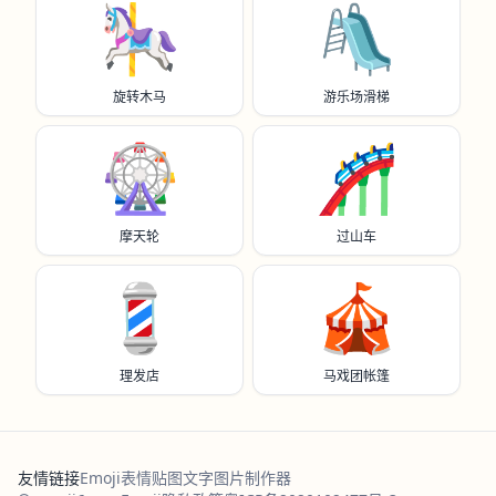
🎠
🛝
旋转木马
游乐场滑梯
🎡
🎢
摩天轮
过山车
💈
🎪
理发店
马戏团帐篷
友情链接
Emoji表情贴图
文字图片制作器