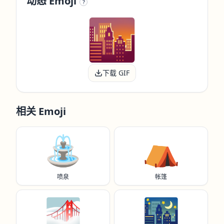
动态 Emoji
?
下载 GIF
相关 Emoji
⛲️
⛺️
喷泉
帐篷
🌁
🌃