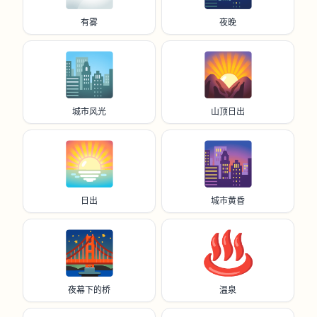
有雾
夜晚
🏙️
🌄
城市风光
山顶日出
🌅
🌆
日出
城市黄昏
🌉
♨️
夜幕下的桥
温泉