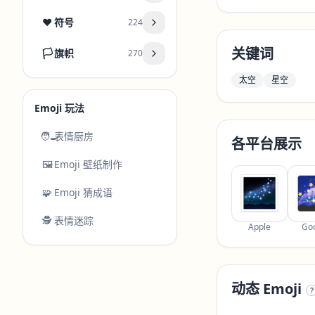
❤️
符号
224
关键词
🏳️
旗帜
270
太空
星空
Emoji 玩法
🧑‍🍳
表情厨房
各平台展示
🖼️
Emoji 壁纸制作
🧩
Emoji 猜成语
🕵️
表情迷踪
Apple
Go
动态 Emoji
?