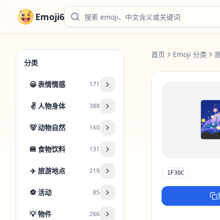
Emoji6
首页
Emoji 分类
分类
😀
表情情感
171
✌️
人物身体
388
🐻
动物自然
160
🍔
食物饮料
131
✈️
旅游地点
219
1F30C
⚽
活动
85
💡
物件
266