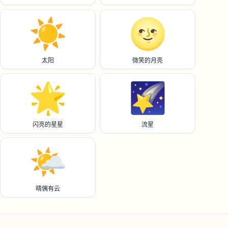
☀️
🌝
太阳
微笑的月亮
🌟
🌠
闪亮的星星
流星
🌤️
晴偶有云