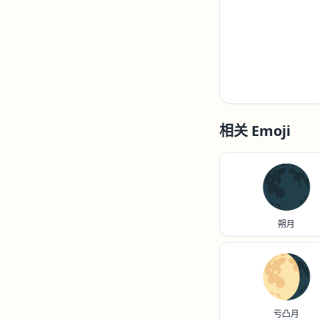
相关 Emoji
🌑
朔月
🌖
亏凸月