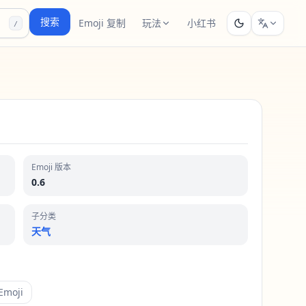
搜索
Emoji 复制
玩法
小红书
/
Emoji 版本
0.6
子分类
天气
moji