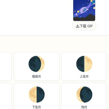
下载 GIF
🌒
🌓
蛾眉月
上弦月
🌗
🌘
下弦月
残月