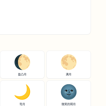
🌔
🌕️
盈凸月
满月
🌙
🌚
弯月
微笑的朔月