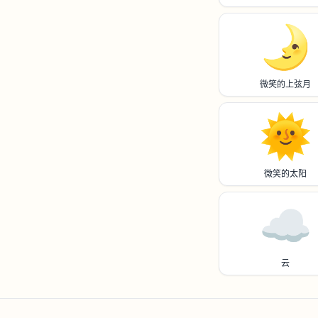
🌛
微笑的上弦月
🌞
微笑的太阳
☁️
云