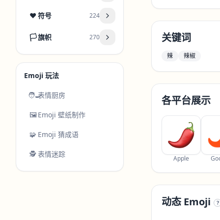
❤️
符号
224
关键词
🏳️
旗帜
270
辣
辣椒
Emoji 玩法
🧑‍🍳
表情厨房
各平台展示
🖼️
Emoji 壁纸制作
🧩
Emoji 猜成语
🕵️
表情迷踪
Apple
Go
动态 Emoji
?