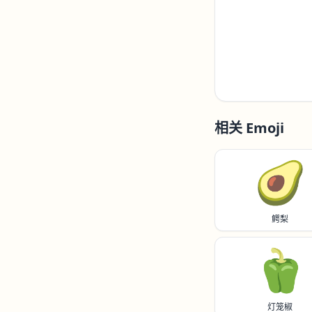
相关 Emoji
🥑
鳄梨
🫑
灯笼椒