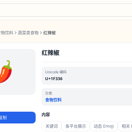
食物饮料
蔬菜类食物
红辣椒
红辣椒
️
Unicode 编码
U+1F336
分类
食物饮料
内容
复制
关键词
各平台展示
动态 Emoji
相关 E