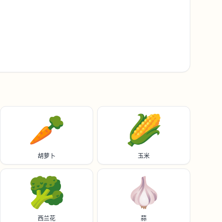
🥕
🌽
胡萝卜
玉米
🥦
🧄
西兰花
蒜