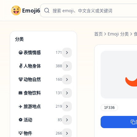
Emoji6
首页
Emoji 分类
分类
😀
表情情感
171

✌️
人物身体
388
🐻
动物自然
160
🍔
食物饮料
131
✈️
旅游地点
219
1F336
⚽
活动
85
💡
物件
266