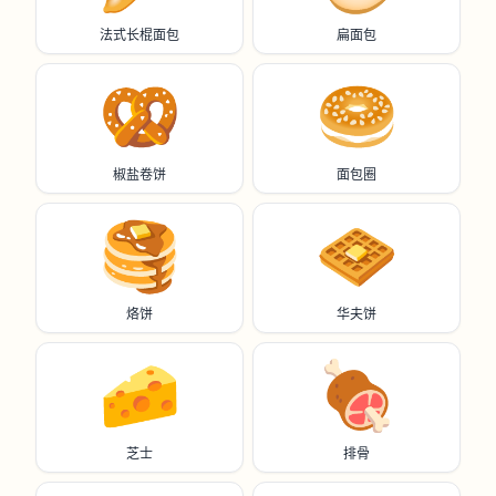
法式长棍面包
扁面包
🥨
🥯
椒盐卷饼
面包圈
🥞
🧇
烙饼
华夫饼
🧀
🍖
芝士
排骨