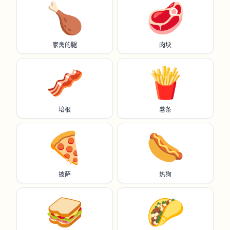
🍗
🥩
家禽的腿
肉块
🥓
🍟
培根
薯条
🍕
🌭
披萨
热狗
🥪
🌮