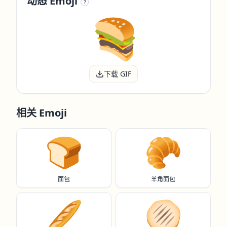
动态 Emoji
?
下载 GIF
相关 Emoji
🍞
🥐
面包
羊角面包
🥖
🫓