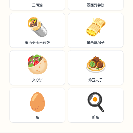
三明治
墨西哥卷饼
🌯
🫔
墨西哥玉米煎饼
墨西哥粽子
🥙
🧆
夹心饼
炸豆丸子
🥚
🍳
蛋
煎蛋