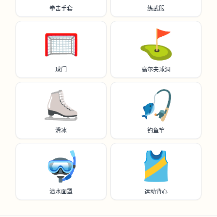
拳击手套
练武服
🥅
⛳️
球门
高尔夫球洞
⛸️
🎣
滑冰
钓鱼竿
🤿
🎽
潜水面罩
运动背心