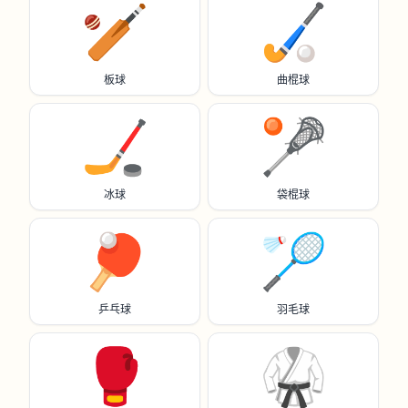
🏏
🏑
板球
曲棍球
🏒
🥍
冰球
袋棍球
🏓
🏸
乒乓球
羽毛球
🥊
🥋