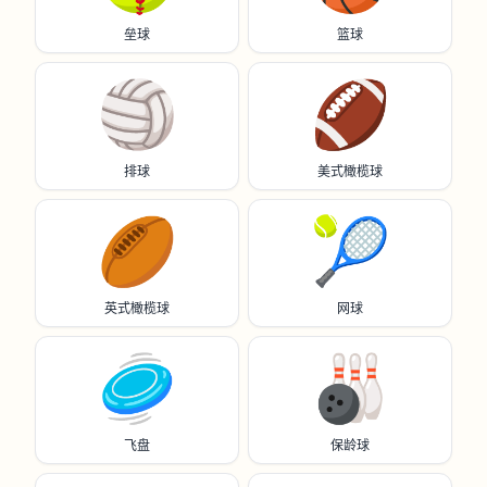
垒球
篮球
🏐
🏈
排球
美式橄榄球
🏉
🎾
英式橄榄球
网球
🥏
🎳
飞盘
保龄球