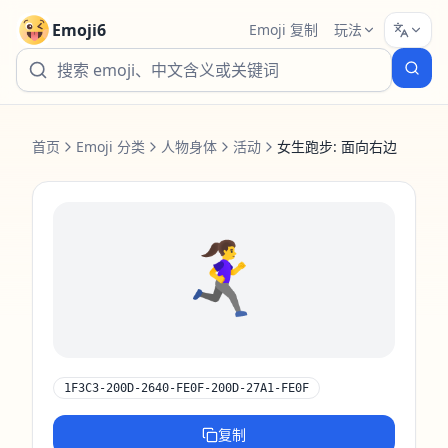
Emoji6
Emoji 复制
玩法
首页
Emoji 分类
人物身体
活动
女生跑步: 面向右边
🏃‍♀️‍➡️
1F3C3-200D-2640-FE0F-200D-27A1-FE0F
复制