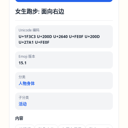
女生跑步: 面向右边
Unicode 编码
U+1F3C3 U+200D U+2640 U+FE0F U+200D
U+27A1 U+FE0F
Emoji 版本
15.1
分类
人物身体
子分类
活动
内容