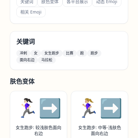
关键词
肤色变体
各平台展示
动态 Emoji
相关 Emoji
关键词
冲刺
女
女生跑步
比赛
跑
跑步
面向右边
马拉松
肤色变体
🏃🏻‍♀️‍➡️
🏃🏼‍♀️‍➡️
女生跑步: 较浅肤色面向
女生跑步: 中等-浅肤色
右边
面向右边