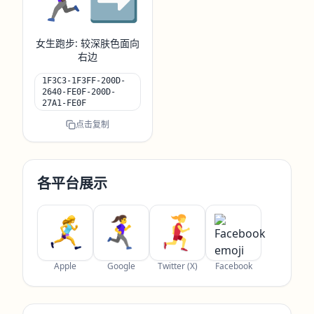
女生跑步: 较深肤色面向
右边
1F3C3-1F3FF-200D-
2640-FE0F-200D-
27A1-FE0F
点击复制
各平台展示
Apple
Google
Twitter (X)
Facebook