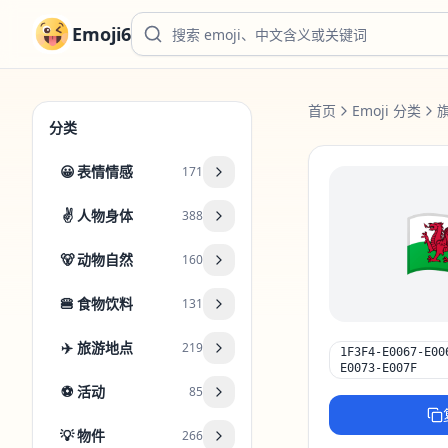
Emoji6
首页
Emoji 分类
分类
😀
表情情感
171
🏴󠁧󠁢
✌️
人物身体
388
🐻
动物自然
160
🍔
食物饮料
131
✈️
旅游地点
219
1F3F4-E0067-E00
E0073-E007F
⚽
活动
85
💡
物件
266