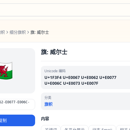
旗帜
细分旗帜
旗: 威尔士
旗: 威尔士
󠁷󠁬󠁳󠁿
Unicode 编码
U+1F3F4 U+E0067 U+E0062 U+E0077
U+E006C U+E0073 U+E007F
分类
62-E0077-E006C-
旗帜
内容
复制
关键词
各平台展示
动态 Emoji
相关 E