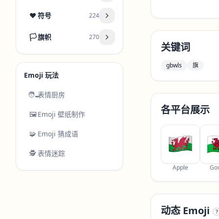
❤️
符号
224
🏳️
旗帜
270
关键词
gbwls
旗
Emoji 玩法
🧑‍🍳
表情厨房
各平台展示
🖼️
Emoji 壁纸制作
🧩
Emoji 猜成语
🕵️
表情迷踪
Apple
Go
动态 Emoji
?