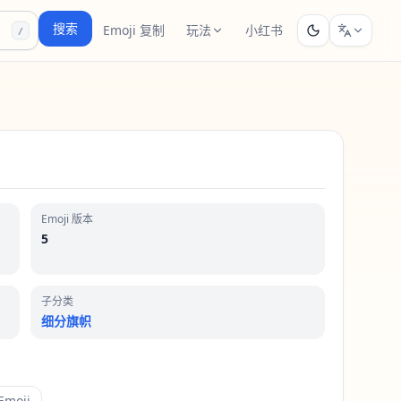
搜索
Emoji 复制
玩法
小红书
/
Emoji 版本
5
子分类
细分旗帜
moji