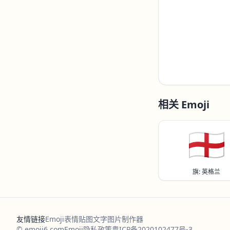
相关 Emoji
🏴󠁧󠁢󠁥󠁮󠁧󠁿
旗: 英格兰
友情链接
Emoji表情贴图
文字图片制作器
© emoji6.com
Emoji
隐私政策
粤ICP备2020102477号-3