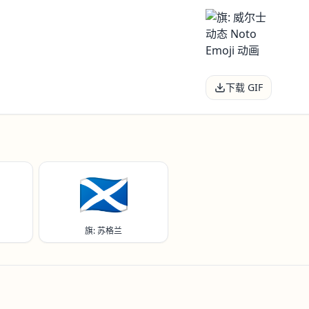
下载 GIF
🏴󠁧󠁢󠁳󠁣󠁴󠁿
旗: 苏格兰