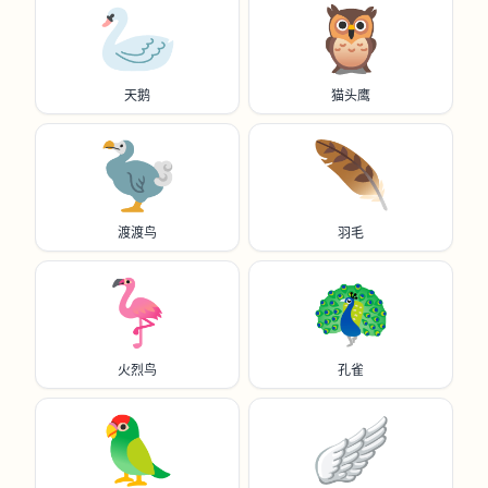
🦢
🦉
天鹅
猫头鹰
🦤
🪶
渡渡鸟
羽毛
🦩
🦚
火烈鸟
孔雀
🦜
🪽