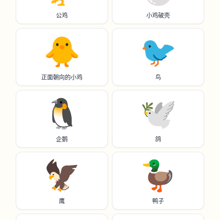
公鸡
小鸡破壳
🐥
🐦️
正面朝向的小鸡
鸟
🐧
🕊️
企鹅
鸽
🦅
🦆
鹰
鸭子