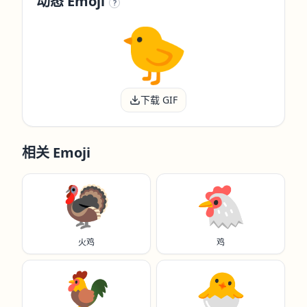
动态 Emoji
?
下载 GIF
相关 Emoji
🦃
🐔
火鸡
鸡
🐓
🐣