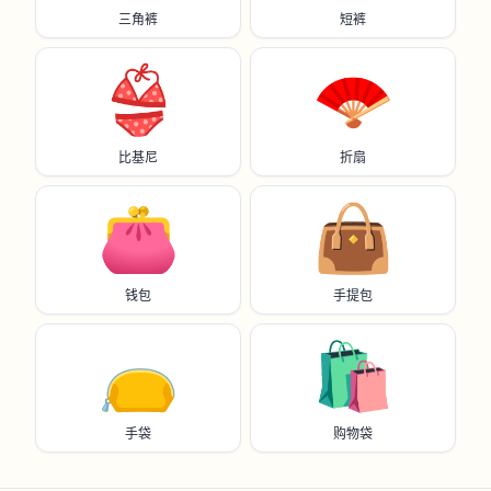
三角裤
短裤
👙
🪭
比基尼
折扇
👛
👜
钱包
手提包
👝
🛍️
手袋
购物袋