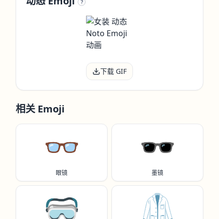
动态 Emoji
?
下载 GIF
相关 Emoji
👓️
🕶️
眼镜
墨镜
🥽
🥼