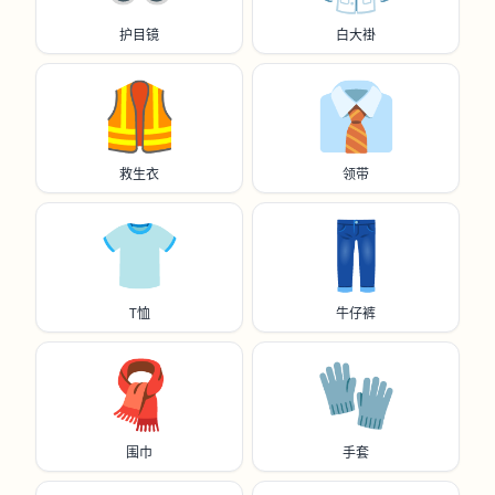
护目镜
白大褂
🦺
👔
救生衣
领带
👕
👖
T恤
牛仔裤
🧣
🧤
围巾
手套