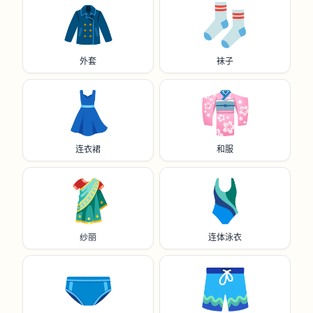
🧥
🧦
外套
袜子
👗
👘
连衣裙
和服
🥻
🩱
纱丽
连体泳衣
🩲
🩳