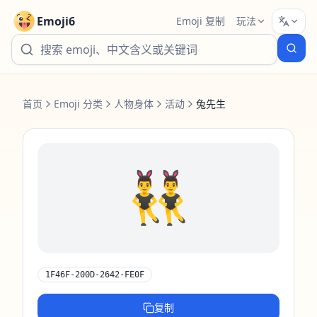
Emoji6
Emoji 复制
玩法
首页
Emoji 分类
人物身体
活动
兔先生
👯‍♂️
1F46F-200D-2642-FE0F
复制