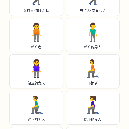
女行人: 面向右边
男行人: 面向右边
🧍
🧍‍♂️
站立者
站立的男人
🧍‍♀️
🧎
站立的女人
下跪者
🧎‍♂️
🧎‍♀️
跪下的男人
跪下的女人