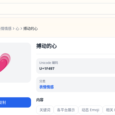
表情情感
心
搏动的心
搏动的心
💗
Unicode 编码
U+1F497
分类
表情情感
内容
复制
关键词
各平台展示
动态 Emoji
相关 E