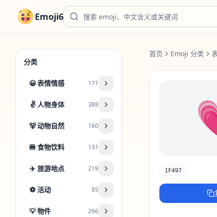
Emoji6
首页
Emoji 分类
分类
😀
表情情感
171
✌️
人物身体
388
🐻
动物自然
160
🍔
食物饮料
131
✈️
旅游地点
219
1F497
⚽
活动
85
💡
物件
266