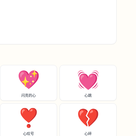
💖
💓
闪亮的心
心跳
❣️
💔
心叹号
心碎