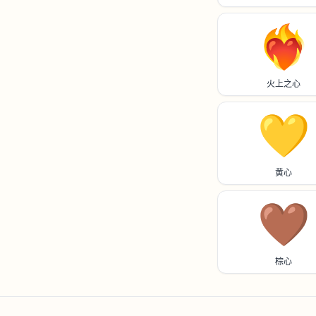
❤️‍🔥
火上之心
💛
黄心
🤎
棕心