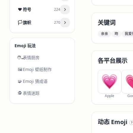
❤️
符号
224
关键词
🏳️
旗帜
270
亲亲
吻
我爱
Emoji 玩法
🧑‍🍳
表情厨房
各平台展示
🖼️
Emoji 壁纸制作
🧩
Emoji 猜成语
🕵️
表情迷踪
Apple
Go
动态 Emoji
?