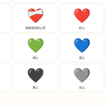
❤️‍🩹
❤️
修复受伤的心灵
红心
💚
💙
绿心
蓝心
🖤
🩶
黑心
灰心