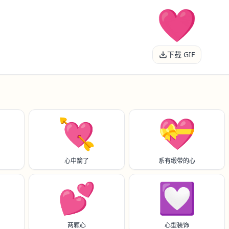
下载 GIF
💘
💝
心中箭了
系有缎带的心
💕
💟
两颗心
心型装饰