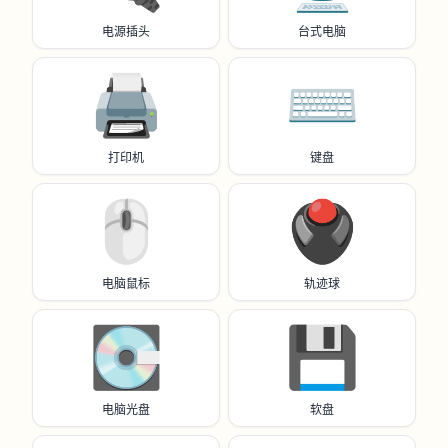
电源插头
台式电脑
🖨️
⌨️
打印机
键盘
🖱️
🖲️
电脑鼠标
轨迹球
💽
💾
电脑光盘
软盘