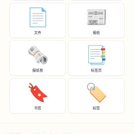
📄
📰
文件
报纸
🗞️
📑
报纸卷
标签页
🔖
🏷️
书签
标签