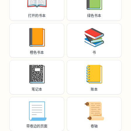
📖
📗
打开的书本
绿色书本
📙
📚️
橙色书本
书
📓
📒
笔记本
账本
📃
📜
带卷边的页面
卷轴