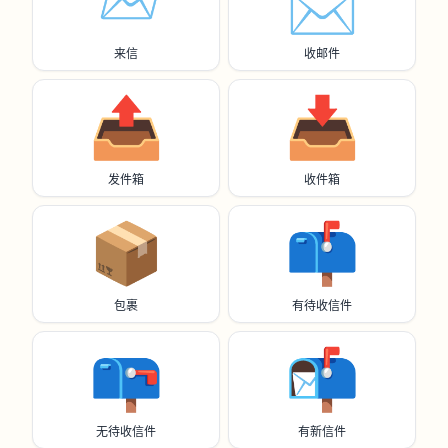
📨
📩
来信
收邮件
📤️
📥️
发件箱
收件箱
📦️
📫️
包裹
有待收信件
📪️
📬️
无待收信件
有新信件