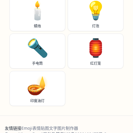
🕯️
💡
蜡烛
灯泡
🔦
🏮
手电筒
红灯笼
🪔
印度油灯
友情链接
Emoji表情贴图
文字图片制作器