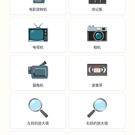
电影放映机
场记板
📺️
📷️
电视机
相机
📹️
📼
摄像机
录像带
🔍️
🔎
左斜的放大镜
右斜的放大镜