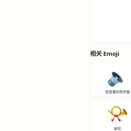
相关 Emoji
🔈️
低音量的扬声器
📯
邮号