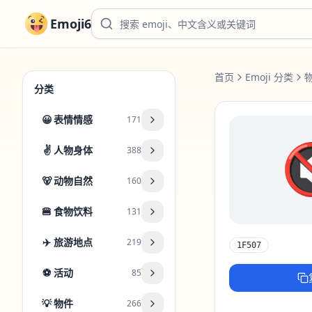
Emoji6
首页
Emoji 分类
分类
😀
表情情感
171
✌️
人物身体
388
🐻
动物自然
160
🍔
食物饮料
131
✈️
旅游地点
219
1F507
⚽
活动
85
💡
物件
266