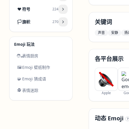
❤️
符号
224
关键词
🏳️
旗帜
270
声音
安静
扬
Emoji 玩法
🧑‍🍳
表情厨房
各平台展示
🖼️
Emoji 壁纸制作
🧩
Emoji 猜成语
🕵️
表情迷踪
Apple
Go
动态 Emoji
?