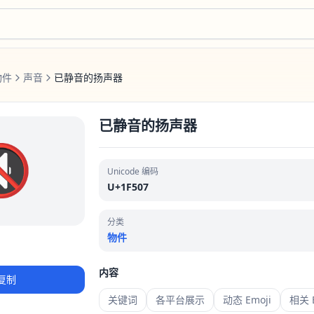
物件
声音
已静音的扬声器
已静音的扬声器
🔇
Unicode 编码
U+1F507
分类
物件
内容
复制
关键词
各平台展示
动态 Emoji
相关 E