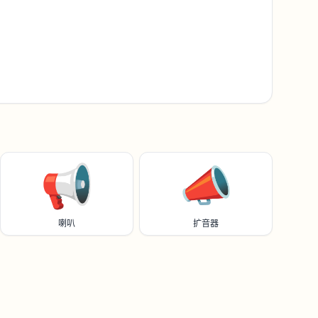
📢
📣
喇叭
扩音器