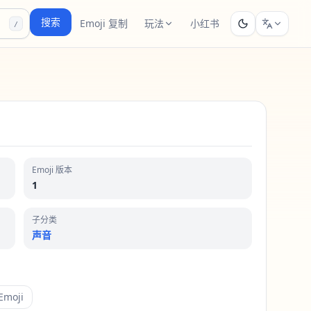
搜索
Emoji 复制
玩法
小红书
/
Emoji 版本
1
子分类
声音
moji