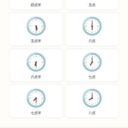
四点半
五点
🕠️
🕕️
五点半
六点
🕡️
🕖️
六点半
七点
🕢️
🕗️
七点半
八点