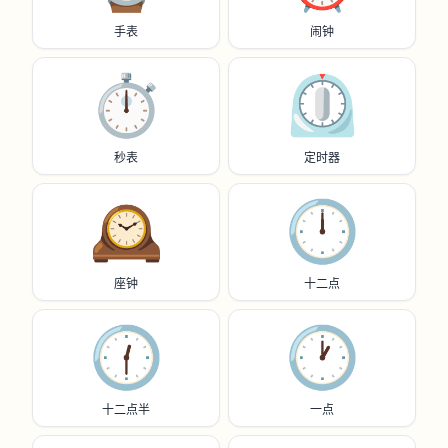
手表
闹钟
⏱️
⏲️
秒表
定时器
🕰️
🕛️
座钟
十二点
🕧️
🕐️
十二点半
一点