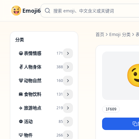
Emoji6
首页
Emoji 分类
分类
😀
表情情感
171
✌️
人物身体
388
🐻
动物自然
160
🍔
食物饮料
131
✈️
旅游地点
219
1F609
⚽
活动
85
💡
物件
266