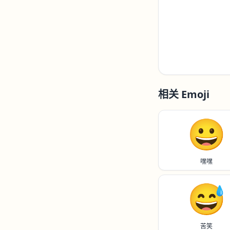
相关 Emoji
😀
嘿嘿
😅
苦笑