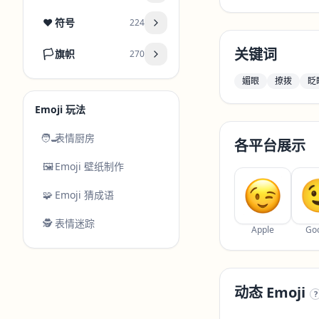
❤️
符号
224
关键词
🏳️
旗帜
270
媚眼
撩拨
眨
Emoji 玩法
🧑‍🍳
表情厨房
各平台展示
🖼️
Emoji 壁纸制作
🧩
Emoji 猜成语
🕵️
表情迷踪
Apple
Go
动态 Emoji
?