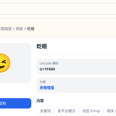
表情情感
笑脸
眨眼
眨眼
😉
Unicode 编码
U+1F609
分类
表情情感
内容
复制
关键词
各平台展示
动态 Emoji
相关 E