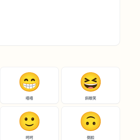
😁
😆
嘻嘻
斜眼笑
🙂
🙃
呵呵
倒脸