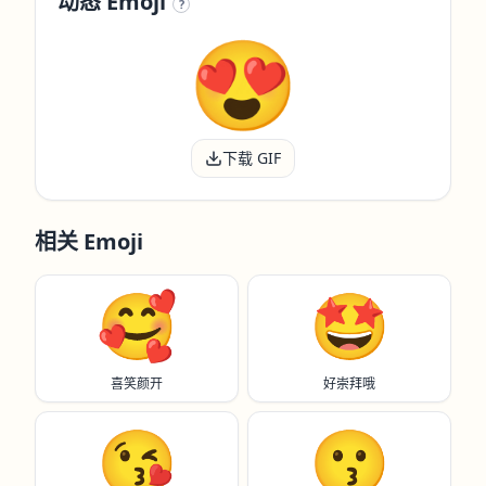
动态 Emoji
?
下载 GIF
相关 Emoji
🥰
🤩
喜笑颜开
好崇拜哦
😘
😗