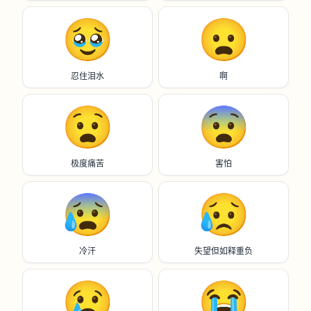
🥹
😦
忍住泪水
啊
😧
😨
极度痛苦
害怕
😰
😥
冷汗
失望但如释重负
😢
😭