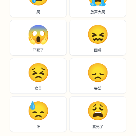
哭
放声大哭
😱
😖
吓死了
困惑
😣
😞
痛苦
失望
😓
😩
汗
累死了