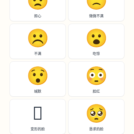
😟
🙁
担心
微微不满
☹️
😮
不满
吃惊
😯
😳
缄默
脸红
🫪
🥺
变形的脸
恳求的脸