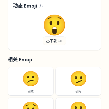
动态 Emoji
?
下载 GIF
相关 Emoji
😕
🫤
困扰
郁闷