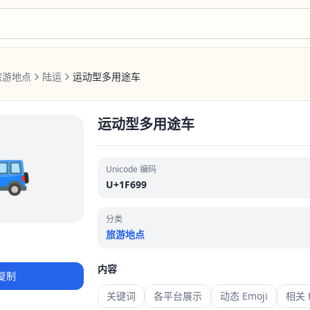
旅游地点
陆运
运动型多用途车
运动型多用途车
🚙
Unicode 编码
U+1F699
分类
旅游地点
内容
复制
关键词
各平台展示
动态 Emoji
相关 E