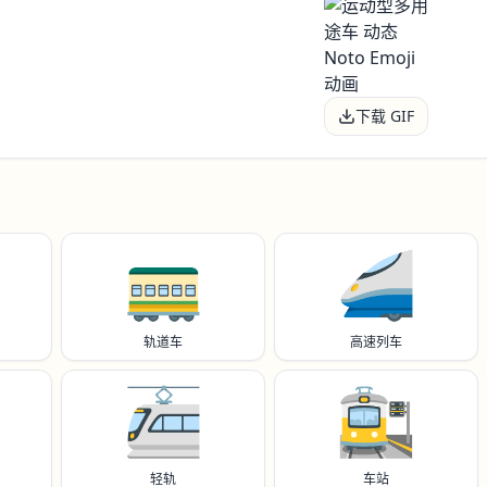
下载 GIF
🚃
🚄
轨道车
高速列车
🚈
🚉
轻轨
车站