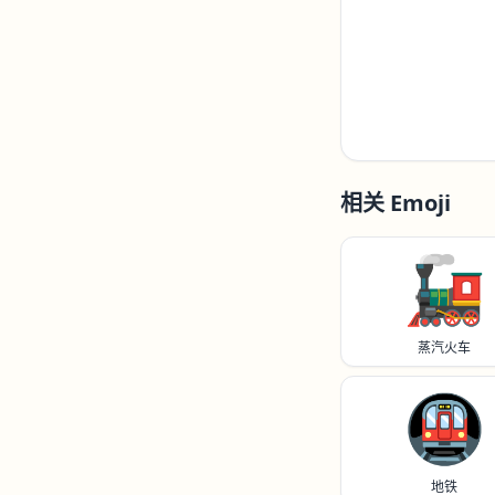
相关 Emoji
🚂
蒸汽火车
🚇️
地铁