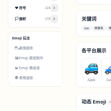
❤️
符号
224
关键词
🏳️
旗帜
270
suv
休旅车
Emoji 玩法
🧑‍🍳
表情厨房
各平台展示
🖼️
Emoji 壁纸制作
🧩
Emoji 猜成语
🕵️
表情迷踪
Apple
Go
动态 Emoji
?