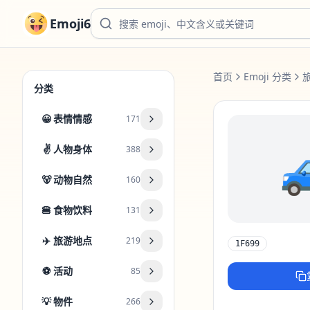
Emoji6
首页
Emoji 分类
分类
😀
表情情感
171
✌️
人物身体
388
🐻
动物自然
160
🍔
食物饮料
131
✈️
旅游地点
219
1F699
⚽
活动
85
💡
物件
266