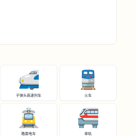
🚅
🚆
子弹头高速列车
火车
🚊
🚝
路面电车
单轨