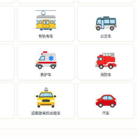
🚋
🚌
有轨电车
公交车
🚑️
🚒
救护车
消防车
🚖
🚗
迎面驶来的出租车
汽车