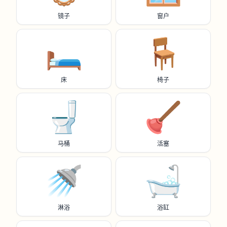
镜子
窗户
🛏️
🪑
床
椅子
🚽
🪠
马桶
活塞
🚿
🛁
淋浴
浴缸