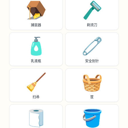
🪤
🪒
捕鼠器
剃须刀
🧴
🧷
乳液瓶
安全别针
🧹
🧺
扫帚
筐
🧻
🪣