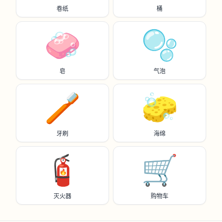
卷纸
桶
🧼
🫧
皂
气泡
🪥
🧽
牙刷
海绵
🧯
🛒
灭火器
购物车