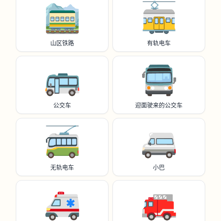
🚞
🚋
山区铁路
有轨电车
🚌
🚍️
公交车
迎面驶来的公交车
🚎
🚐
无轨电车
小巴
🚑️
🚒