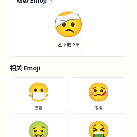
动态 Emoji
?
下载 GIF
相关 Emoji
😷
🤒
感冒
发烧
🤢
🤮