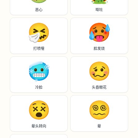
恶心
呕吐
🤧
🥵
打喷嚏
脸发烧
🥶
🥴
冷脸
头昏眼花
😵
😵‍💫
晕头转向
晕