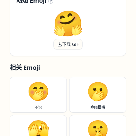
动态 Emoji
?
下载 GIF
相关 Emoji
🤭
🫢
不说
睁眼捂嘴
🫣
🤫