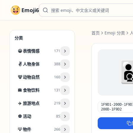
Emoji6
首页
Emoji 分类
分类
😀
表情情感
171
🧑‍🧑
✌️
人物身体
388
🐻
动物自然
160
🍔
食物饮料
131
✈️
旅游地点
219
1F9D1-200D-1F9D
200D-1F9D2
⚽
活动
85
💡
物件
266