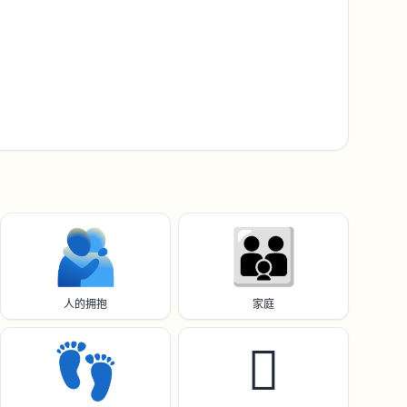
🫂
👪️
人的拥抱
家庭
👣
🫆