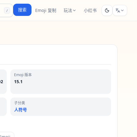
搜索
Emoji 复制
玩法
小红书
/
Emoji 版本
D2
15.1
子分类
人符号
moji