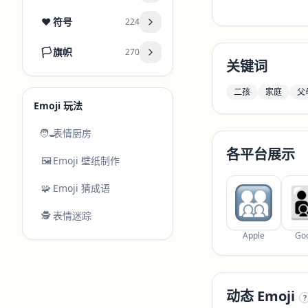
❤️
符号
224
🏳️
旗帜
270
关键词
二孩
家庭
父
Emoji 玩法
🧑‍🍳
表情厨房
各平台展示
🖼️
Emoji 壁纸制作
🧩
Emoji 猜成语
🕵️
表情迷踪
Apple
Go
动态 Emoji
?