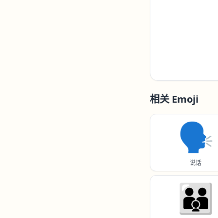
相关 Emoji
🗣️
说话
🧑‍🧑‍🧒