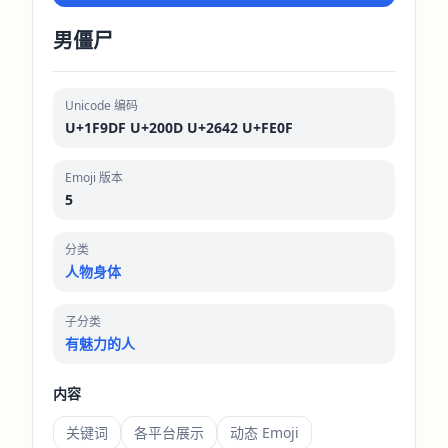
男僵尸
Unicode 编码
U+1F9DF U+200D U+2642 U+FE0F
Emoji 版本
5
分类
人物身体
子分类
有魅力的人
内容
关键词
各平台展示
动态 Emoji