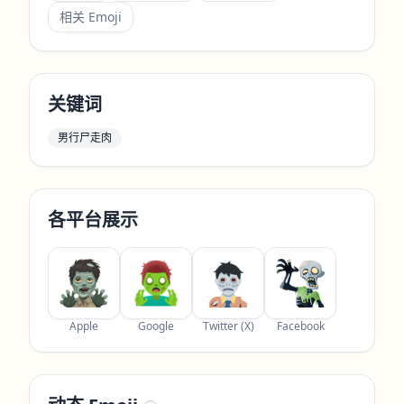
相关 Emoji
关键词
男行尸走肉
各平台展示
Apple
Google
Twitter (X)
Facebook