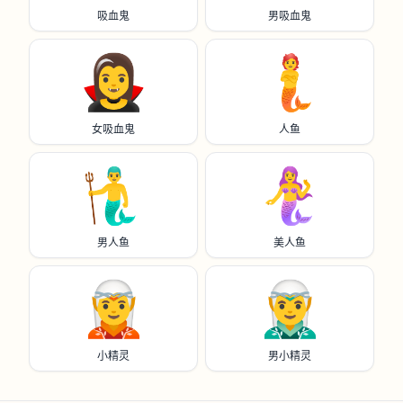
吸血鬼
男吸血鬼
🧛‍♀️
🧜
女吸血鬼
人鱼
🧜‍♂️
🧜‍♀️
男人鱼
美人鱼
🧝
🧝‍♂️
小精灵
男小精灵