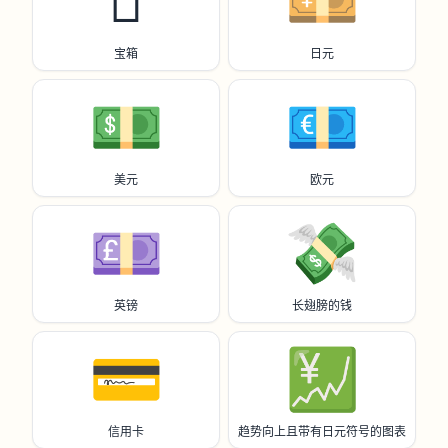
🪎
💴
宝箱
日元
💵
💶
美元
欧元
💷
💸
英镑
长翅膀的钱
💳️
💹
信用卡
趋势向上且带有日元符号的图表