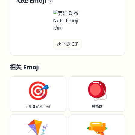
动态 Emoji
?
下载 GIF
相关 Emoji
🎯
🪀
正中靶心的飞镖
悠悠球
🪁
🔫