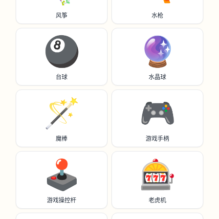
风筝
水枪
🎱
🔮
台球
水晶球
🪄
🎮️
魔棒
游戏手柄
🕹️
🎰
游戏操控杆
老虎机