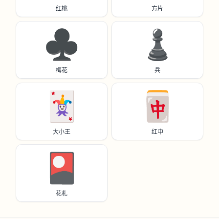
红桃
方片
♣️
♟️
梅花
兵
🃏
🀄️
大小王
红中
🎴
花札