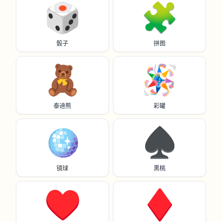
🎲
🧩
骰子
拼图
🧸
🪅
泰迪熊
彩罐
🪩
♠️
镜球
黑桃
♥️
♦️